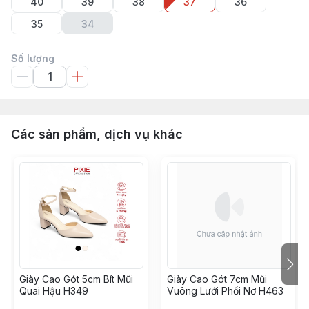
40
39
38
37
36
35
34
Số lượng
Các sản phẩm, dịch vụ khác
Giày Cao Gót 5cm Bít Mũi
Giày Cao Gót 7cm Mũi
Quai Hậu H349
Vuông Lưới Phối Nơ H463