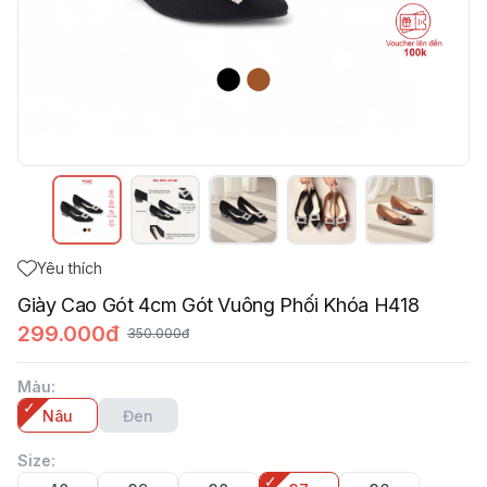
Yêu thích
Giày Cao Gót 4cm Gót Vuông Phối Khóa H418
299.000đ
350.000đ
Màu
:
Nâu
Đen
Size
: