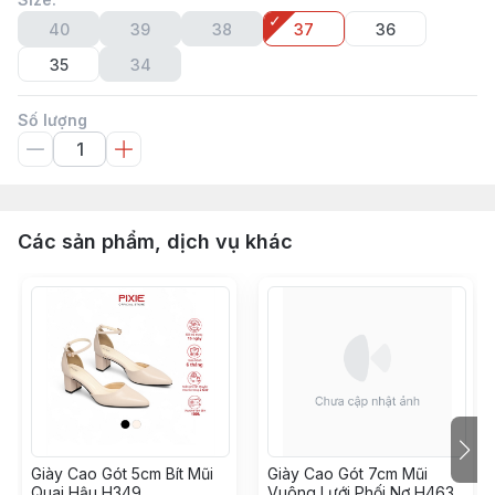
40
39
38
37
36
35
34
Số lượng
Các sản phẩm, dịch vụ khác
Giày Cao Gót 5cm Bít Mũi
Giày Cao Gót 7cm Mũi
Quai Hậu H349
Vuông Lưới Phối Nơ H463