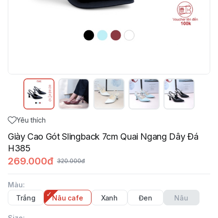
Yêu thích
Giày Cao Gót Slingback 7cm Quai Ngang Dây Đá
H385
269.000đ
320.000đ
Màu
:
Trắng
Nâu cafe
Xanh
Đen
Nâu
Size
: