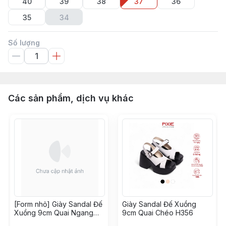
40
39
38
37
36
35
34
Số lượng
Các sản phẩm, dịch vụ khác
[Form nhỏ] Giày Sandal Đế
Giày Sandal Đế Xuồng
Xuồng 9cm Quai Ngang
9cm Quai Chéo H356
H100