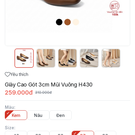
Yêu thích
Giày Cao Gót 3cm Mũi Vuông H430
259.000đ
310.000đ
Màu
:
Kem
Nâu
Đen
Size
: