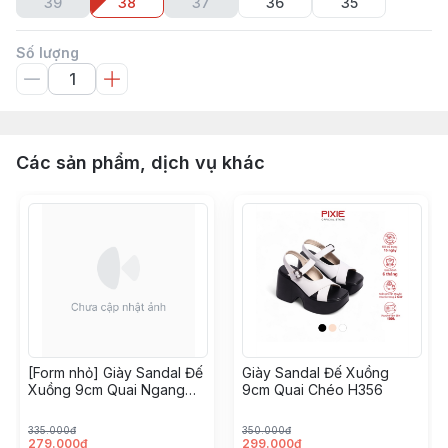
39
38
37
36
35
Số lượng
Các sản phẩm, dịch vụ khác
[Form nhỏ] Giày Sandal Đế
Giày Sandal Đế Xuồng
Xuồng 9cm Quai Ngang
9cm Quai Chéo H356
H100
335.000đ
350.000đ
279.000đ
299.000đ