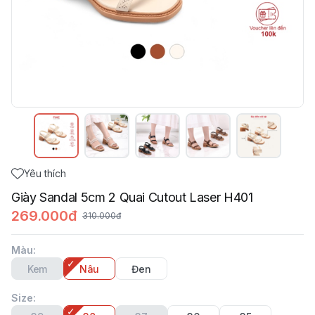
Yêu thích
Giày Sandal 5cm 2 Quai Cutout Laser H401
269.000đ
310.000đ
Màu
:
Kem
Nâu
Đen
Size
: