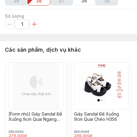
39
38
37
36
35
Số lượng
Các sản phẩm, dịch vụ khác
[Form nhỏ] Giày Sandal Đế
Giày Sandal Đế Xuồng
Xuồng 9cm Quai Ngang
9cm Quai Chéo H356
H100
335.000đ
350.000đ
279.000đ
299.000đ