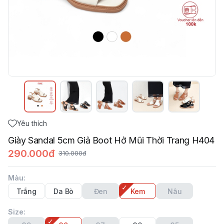
Yêu thích
Giày Sandal 5cm Giả Boot Hở Mũi Thời Trang H404
290.000đ
310.000đ
Màu
:
Trắng
Da Bò
Đen
Kem
Nâu
Size
: