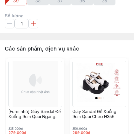
39
38
37
36
35
Số lượng
Các sản phẩm, dịch vụ khác
[Form nhỏ] Giày Sandal Đế
Giày Sandal Đế Xuồng
Xuồng 9cm Quai Ngang
9cm Quai Chéo H356
H100
335.000đ
350.000đ
279.000đ
299.000đ