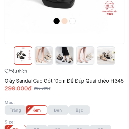
Yêu thích
Giày Sandal Cao Gót 10cm Đế Đúp Quai chéo H345
299.000đ
360.000đ
Màu
:
Trắng
Kem
Đen
Bạc
Size
: