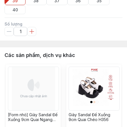
39
38
37
36
35
40
Số lượng
Các sản phẩm, dịch vụ khác
[Form nhỏ] Giày Sandal Đế
Giày Sandal Đế Xuồng
Xuồng 9cm Quai Ngang
9cm Quai Chéo H356
H100