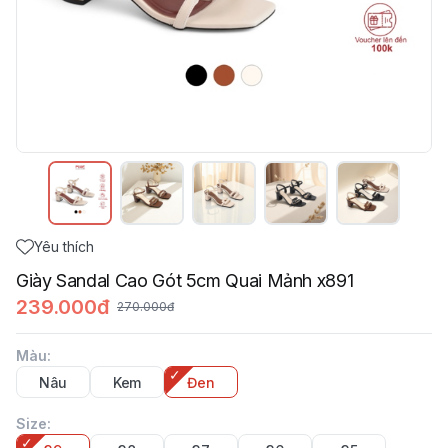
Yêu thích
Giày Sandal Cao Gót 5cm Quai Mảnh x891
239.000đ
270.000đ
Màu
:
Nâu
Kem
Đen
Size
: